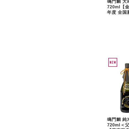
鳴門鯛 大
720ml
年度 全国
鳴門鯛 純
720ml