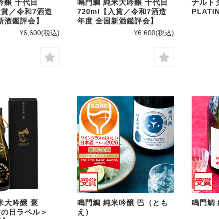
吟醸 十代目
鳴門鯛 純米大吟醸 十代目
ナルト
【金賞／令和7酒造
720ml【入賞／令和7酒造
PLAT
新酒鑑評会】
年度 全国新酒鑑評会】
¥6,600
(税込)
¥6,600
(税込)
米大吟醸 褒
鳴門鯛 純米吟醸 巴（とも
鳴門鯛
＜父の日ラベル＞
え）