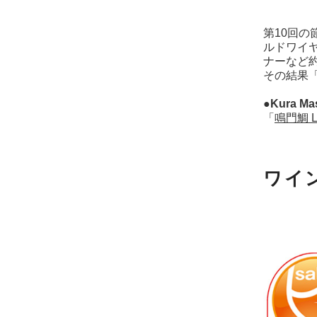
第10回の
ルドワイ
ナーなど約
その結果「
●Kura M
「
鳴門鯛 L
ワイ