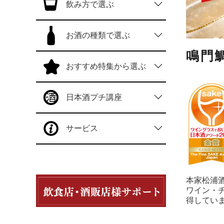
飲み方で選ぶ
お酒の種類で選ぶ
鳴門
おすすめ特集から選ぶ
日本酒プチ講座
サービス
本家松浦酒
ワイン・
得してい