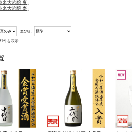
純米大吟醸 褒
」
純米大吟醸 寿
」
並び順：
31件を表示
覧