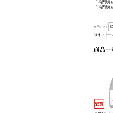
「
鳴門鯛 
「
鳴門鯛 
表示切替：
31件中1件〜
商品一