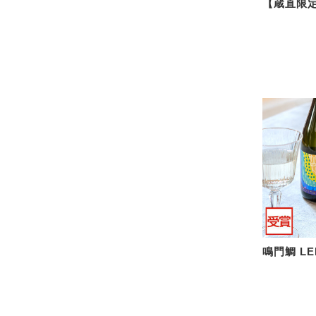
【蔵直限
鳴門鯛 L