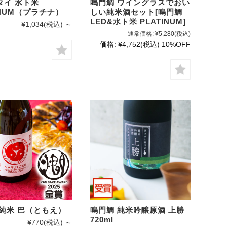
タイ 水ト米
鳴門鯛 ワイングラスでおい
INUM（プラチナ）
しい純米酒セット[鳴門鯛
LED&水ト米 PLATINUM]
¥1,034
(税込)
～
通常価格:
¥5,280
(税込)
価格:
¥4,752
(税込)
10%OFF
 純米 巴（ともえ）
鳴門鯛 純米吟醸原酒 上勝
720ml
¥770
(税込)
～