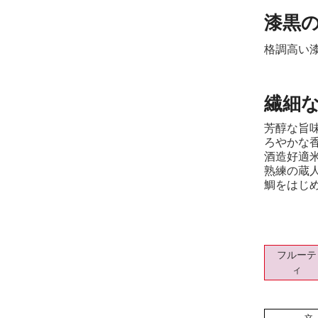
漆黒の
格調高い
繊細
芳醇な旨
ろやかな
酒造好適
熟練の蔵
鯛をはじ
フルーテ
ィ