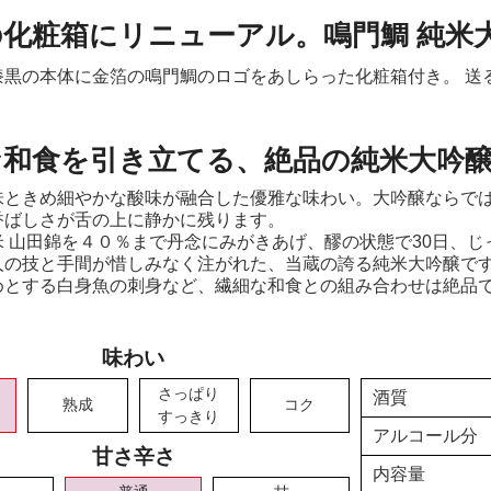
化粧箱にリニューアル。鳴門鯛 純米
漆黒の本体に金箔の鳴門鯛のロゴをあしらった化粧箱付き。 送
な和食を引き立てる、絶品の純米大吟
味ときめ細やかな酸味が融合した優雅な味わい。大吟醸ならで
香ばしさが舌の上に静かに残ります。
米 山田錦を４０％まで丹念にみがきあげ、醪の状態で30日、
人の技と手間が惜しみなく注がれた、当蔵の誇る純米大吟醸で
めとする白身魚の刺身など、繊細な和食との組み合わせは絶品
味わい
さっぱり
酒質
熟成
コク
すっきり
アルコール分
甘さ辛さ
内容量