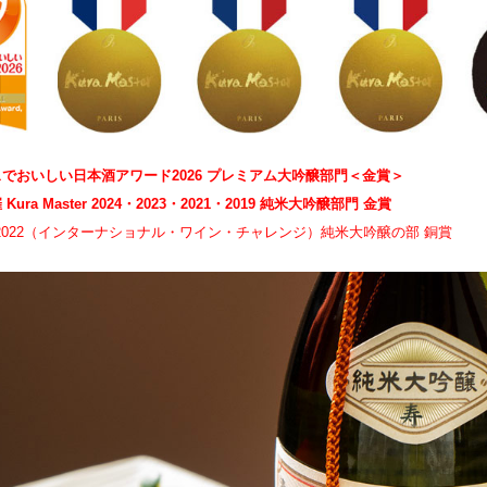
でおいしい日本酒アワード2026 プレミアム大吟醸部門＜金賞＞
ura Master 2024・2023・2021・2019 純米大吟醸部門 金賞
24・2022（インターナショナル・ワイン・チャレンジ）純米大吟醸の部 銅賞