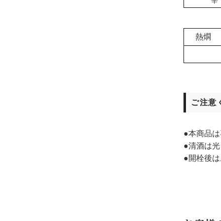
辛
熱燗
ご注意
●本商品
●清酒は
●開栓後