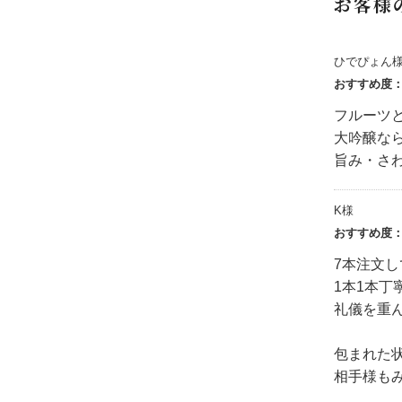
お客様
ひでぴょん
おすすめ度
フルーツ
大吟醸な
旨み・さ
K様
おすすめ度
7本注文
1本1本
礼儀を重
包まれた
相手様も