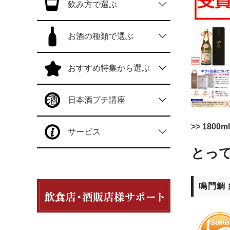
飲み方で選ぶ
お酒の種類で選ぶ
おすすめ特集から選ぶ
日本酒プチ講座
>> 18
サービス
とっ
鳴門鯛