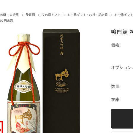
大吟醸・大吟醸
受賞酒
父の日ギフト
お中元ギフト・お祝・記念日
お中元ギフ
,000円未満
鳴門鯛 
価格:
オプション:
数量:
在庫: