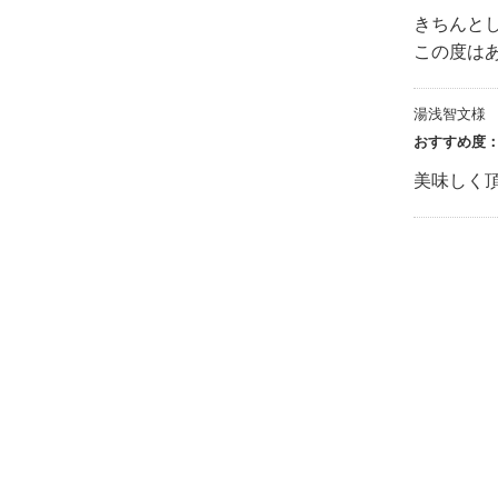
きちんと
この度は
湯浅智文様
おすすめ度
美味しく