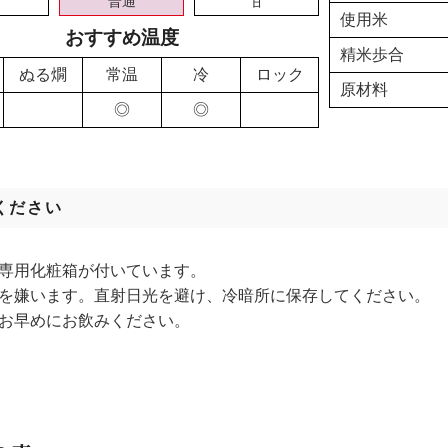
普通
甘
使用米
おすすめ温度
精米歩合
ぬる燗
常温
冷
ロック
原材料
◎
◎
ください
は専用化粧箱が付いています。
光を嫌います。直射日光を避け、冷暗所に保存してください。
はお早めにお飲みください。