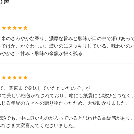
の声
様
：
と米のさわやかな香り、濃厚な旨みと酸味が口の中で溶けあっ
らではか、かぐわしい。濃いのにスッキリしている、味わいの
わやかさ・甘み・酸味の余韻が快く残る
：
して、関東まで発送していただいたのですが
丁寧で美しい梱包がなされており、箱にも紙袋にも皺ひとつなく
んじる年配の方々への贈り物だったため、大変助かりました。
状態でも、中に良いものが入っていると思わせる高級感があり
みなさま大変喜んでくださいました。