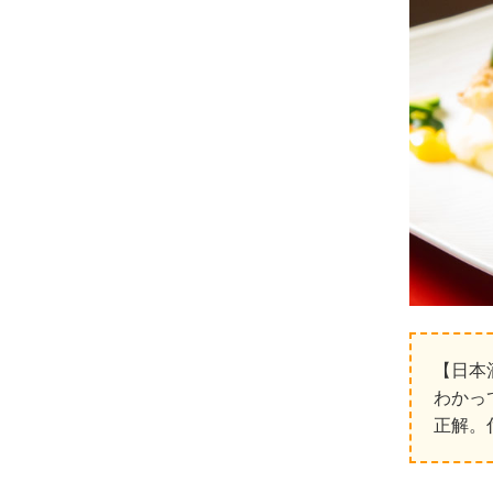
【日本
わかっ
正解。