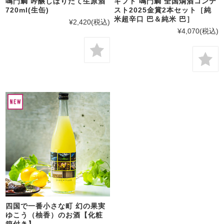
鳴門鯛 吟醸しぼりたて生原酒
ギフト 鳴門鯛 全国燗酒コンテ
720ml(生缶)
スト2025金賞2本セット［純
米超辛口 巴＆純米 巴］
¥2,420
(税込)
¥4,070
(税込)
四国で一番小さな町 幻の果実
ゆこう（柚香）のお酒【化粧
箱付き】