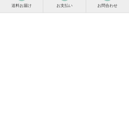
送料お届け
お支払い
お問合わせ
鳴門鯛コンシェルジュ
0120-221-158
平日9:00～17:00
お酒に関するご相談や
お電話でのご注文はこちらから
メールマガジン登録
メールマガジンの
変更・解除はこちら
新商品のお知らせ、