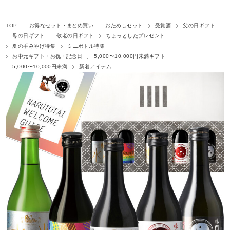
TOP
お得なセット・まとめ買い
おためしセット
受賞酒
父の日ギフト
母の日ギフト
敬老の日ギフト
ちょっとしたプレゼント
夏の手みやげ特集
ミニボトル特集
お中元ギフト・お祝・記念日
5,000〜10,000円未満ギフト
5,000〜10,000円未満
新着アイテム