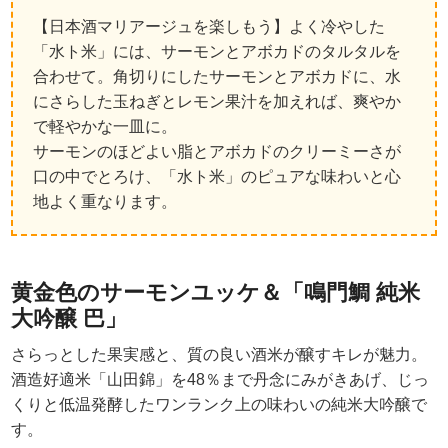
【日本酒マリアージュを楽しもう】よく冷やした
「水ト米」には、サーモンとアボカドのタルタルを
合わせて。角切りにしたサーモンとアボカドに、水
にさらした玉ねぎとレモン果汁を加えれば、爽やか
で軽やかな一皿に。
サーモンのほどよい脂とアボカドのクリーミーさが
口の中でとろけ、「水ト米」のピュアな味わいと心
地よく重なります。
黄金色のサーモンユッケ＆「鳴門鯛 純米
大吟醸 巴」
さらっとした果実感と、質の良い酒米が醸すキレが魅力。
酒造好適米「山田錦」を48％まで丹念にみがきあげ、じっ
くりと低温発酵したワンランク上の味わいの純米大吟醸で
す。