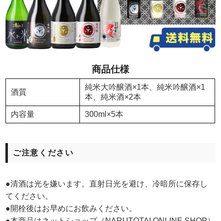
商品仕様
純米大吟醸酒×1本、純米吟醸酒×1
酒質
本、純米酒×2本
内容量
300ml×5本
ご注意ください
●清酒は光を嫌います。直射日光を避け、冷暗所に保存し
てください。
●開栓後はお早めにお飲みください。
●本商品はネットショップ（NARUTOTAI ONLINE SHOP）