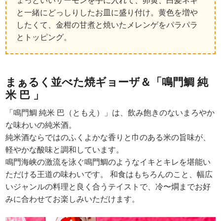
ょっといいサーモンを手に入れて、卵黄、白髪ネギ
と一緒にどっしりしたお皿に盛り付け。黄色を増や
したくて、金柑の甘煮と焼いたメレンゲをパラパラ
とトッピング。
まぁるく並べた焼ギョーザ＆「鳴門鯛 純
米 巴 」
「鳴門鯛 純米 巴（ともえ）」は、飲み飽きのないまろやか
な味わいの純米酒。
純米酒ならではのふくよかな香りと巾のある米の旨味が、
軽やかな酸味と調和しています。
鳴門海峡の激流を泳ぐ鳴門鯛のようなイキとキレを堪能い
ただける王道の味わいです。 和食はもちろんのこと、幅広
いジャンルの料理と良く合うテイストで、冷〜燗までお好
みに合わせてお楽しみいただけます。