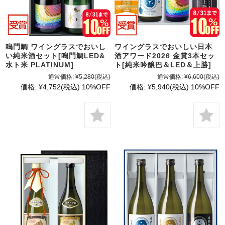
鳴門鯛 ワイングラスでおいし
ワイングラスでおいしい日本
い純米酒セット[鳴門鯛LED&
酒アワード2026 金賞3本セッ
水ト米 PLATINUM]
ト[純米吟醸巴＆LED＆上勝]
通常価格:
¥5,280
(税込)
通常価格:
¥6,600
(税込)
価格:
¥4,752
(税込)
10%OFF
価格:
¥5,940
(税込)
10%OFF