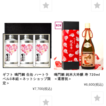
ギフト 鳴門鯛 生缶 ハートラ
鳴門鯛 純米大吟醸 寿 720ml
ベル3本組＜ネットショップ限
＜還暦祝＞
定＞
¥6,600
(税込)
¥7,700
(税込)