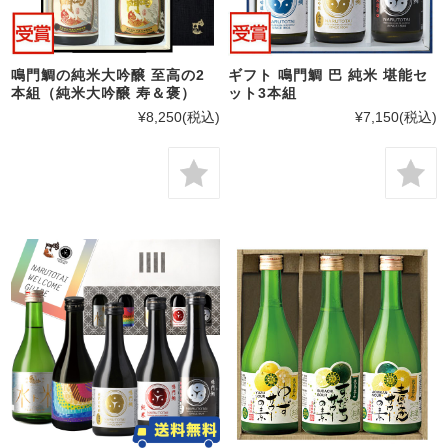
鳴門鯛の純米大吟醸 至高の2
ギフト 鳴門鯛 巴 純米 堪能セ
本組（純米大吟醸 寿＆褒）
ット3本組
¥8,250
(税込)
¥7,150
(税込)