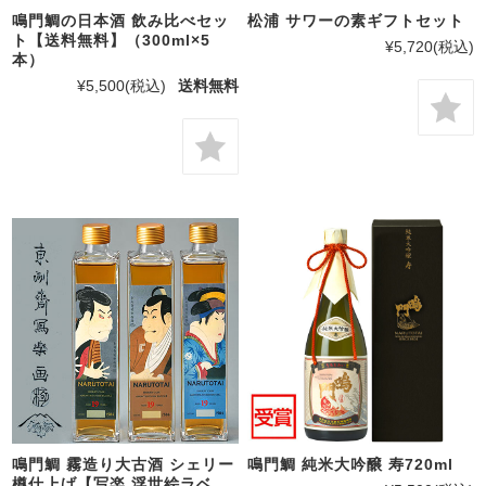
鳴門鯛の日本酒 飲み比べセッ
松浦 サワーの素ギフトセット
ト【送料無料】（300ml×5
¥5,720
(税込)
本）
¥5,500
(税込)
送料無料
鳴門鯛 霧造り大古酒 シェリー
鳴門鯛 純米大吟醸 寿720ml
樽仕上げ【写楽 浮世絵ラベ