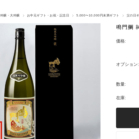
大吟醸・大吟醸
お中元ギフト・お祝・記念日
5,000〜10,000円未満ギフト
父の日
鳴門鯛 純
価格:
オプション:
数量:
在庫: