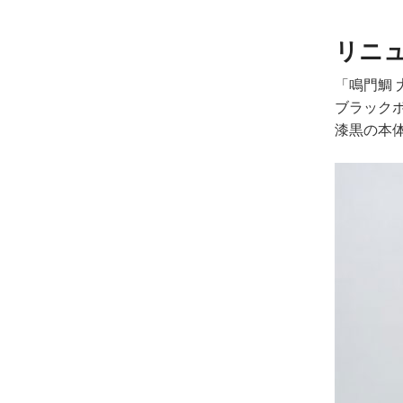
リニュ
「鳴門鯛 
ブラック
漆黒の本