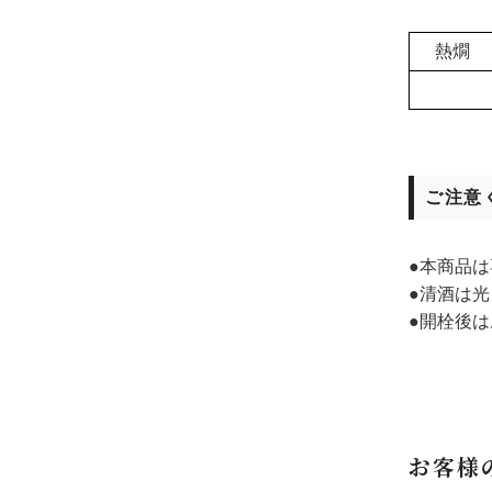
熱燗
ご注意
●本商品
●清酒は
●開栓後
お客様