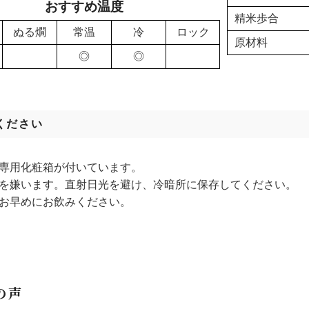
おすすめ温度
精米歩合
ぬる燗
常温
冷
ロック
原材料
◎
◎
ください
は専用化粧箱が付いています。
光を嫌います。直射日光を避け、冷暗所に保存してください。
はお早めにお飲みください。
の声