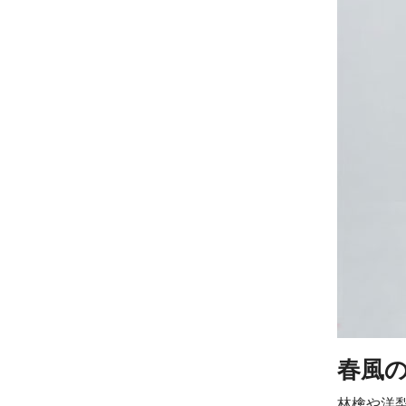
春風
林檎や洋