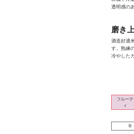
透明感の
磨き
酒造好適
す。熟練
冷やした
フルーテ
ィ
辛