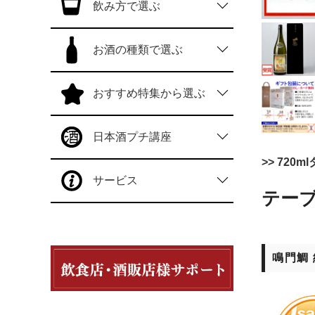
飲み方で選ぶ
お酒の種類で選ぶ
おすすめ特集から選ぶ
日本酒プチ講座
>> 720
サービス
テー
鳴門鯛