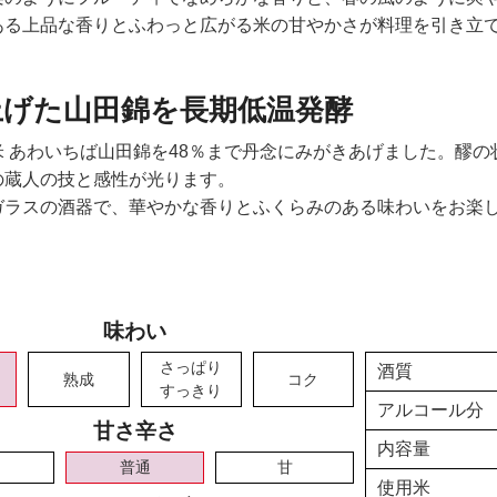
ある上品な香りとふわっと広がる米の甘やかさが料理を引き立
上げた山田錦を長期低温発酵
米 あわいちば山田錦を48％まで丹念にみがきあげました。醪の
の蔵人の技と感性が光ります。
ガラスの酒器で、華やかな香りとふくらみのある味わいをお楽
味わい
さっぱり
酒質
熟成
コク
すっきり
アルコール分
甘さ辛さ
内容量
普通
甘
使用米