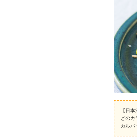
【日本
どのカ
カルパ