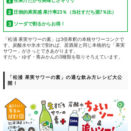
生果汁だから美味しさキリリ
圧倒的果実感 果汁率23％（当社すだち酒7％比）
ソーダで割るからお得！
「松浦 果実サワーの素」は3倍希釈の本格サワーコンクで
す。炭酸水や氷水で割れば、居酒屋と同じ本格的な「果実
サワー」がさっとできあがります。
すだち・ゆず・青みかんの3種類を取りそろえています。
「松浦 果実サワーの素」の通な飲み方レシピ大公
開！