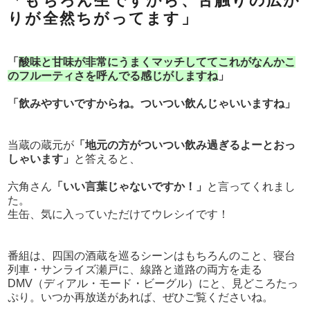
「もちろん生ですから、舌触りの広が
りが全然ちがってます」
「
酸味と甘味が非常にうまくマッチしててこれがなんかこ
のフルーティさを呼んでる感じがしますね
」
「飲みやすいですからね。ついつい飲んじゃいいますね」
当蔵の蔵元が
「地元の方がついつい飲み過ぎるよーとおっ
しゃいます」
と答えると、
六角さん
「いい言葉じゃないですか！」
と言ってくれまし
た。
生缶、気に入っていただけてウレシイです！
番組は、四国の酒蔵を巡るシーンはもちろんのこと、寝台
列車・サンライズ瀬戸に、線路と道路の両方を走る
DMV（ディアル・モード・ビーグル）にと、見どころたっ
ぷり。いつか再放送があれば、ぜひご覧くださいね。