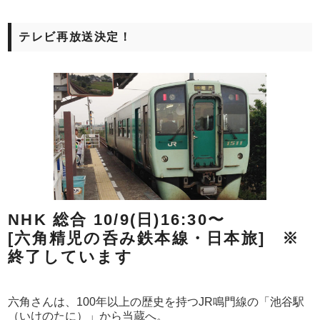
テレビ再放送決定！
NHK 総合 10/9(日)16:30〜
[六角精児の呑み鉄本線・日本旅] ※
終了しています
六角さんは、100年以上の歴史を持つJR鳴門線の「池谷駅
（いけのたに）」から当蔵へ。