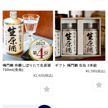
鳴門鯛 吟醸しぼりたて生原酒
ギフト 鳴門鯛 生缶 2本組
720ml(生缶)
¥5,390
(税込)
¥2,420
(税込)