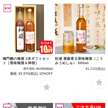
鳴門鯛の梅酒 2本ギフトセッ
松浦 紫蘇香る香味梅酒（こう
ト［香味梅酒＆神領］
みうめしゅ） 500ml
¥1,210
(税込)
通常価格:
¥3,300
(税込)
価格:
¥2,970
(税込)
10%OFF