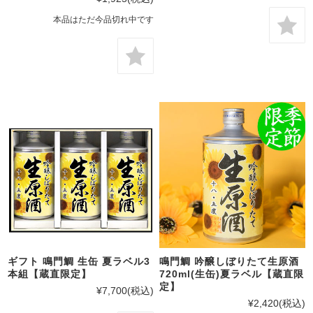
本品はただ今品切れ中です
ギフト 鳴門鯛 生缶 夏ラベル3
鳴門鯛 吟醸しぼりたて生原酒
本組【蔵直限定】
720ml(生缶)夏ラベル【蔵直限
定】
¥7,700
(税込)
¥2,420
(税込)