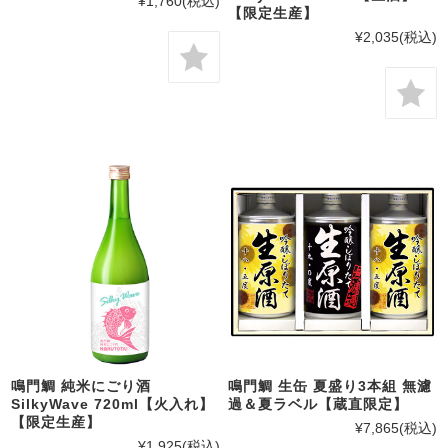
¥1,760
(税込)
【限定生産】
¥2,035
(税込)
鳴門鯛 純米にごり酒
鳴門鯛 生缶 夏盛り3本組 無濾
SilkyWave 720ml【火入れ】
過＆夏ラベル【蔵直限定】
【限定生産】
¥7,865
(税込)
¥1,925
(税込)