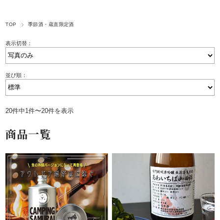
TOP
季節酒・蔵直限定酒
表示切替：
並び順：
20件中1件〜20件を表示
商品一覧