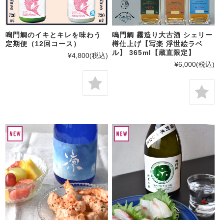
鳴門鯛のイキとキレを味わう
鳴門鯛 霧造り大古酒 シェリー
定期便（12回コース）
樽仕上げ【写楽 浮世絵ラベ
ル】 365ml【蔵直限定】
¥4,800
(税込)
¥6,000
(税込)