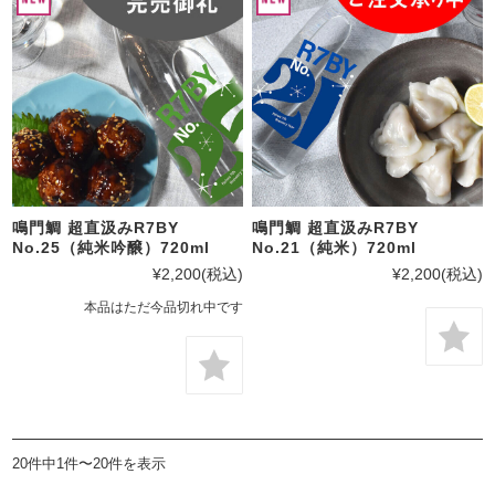
鳴門鯛 超直汲みR7BY
鳴門鯛 超直汲みR7BY
No.25（純米吟醸）720ml
No.21（純米）720ml
¥2,200
(税込)
¥2,200
(税込)
本品はただ今品切れ中です
20件中1件〜20件を表示