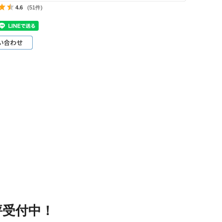
4.6
(51件)
評受付中！