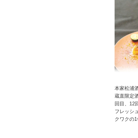
本家松浦
蔵直限定
回目、1
フレッシ
クワクの