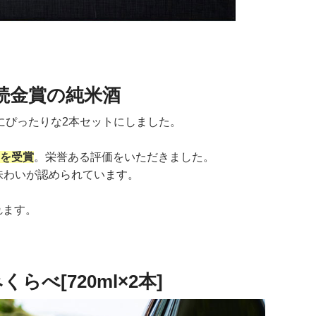
続金賞の純米酒
にぴったりな2本セットにしました。
賞を受賞
。栄誉ある評価をいただきました。
味わいが認められています。
れます。
べ[720ml×2本]