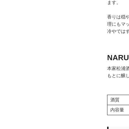
ます。
香りは穏
理にもマ
冷やでは
NAR
本家松浦
もとに醸
酒質
内容量