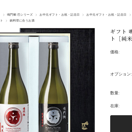
酒
鳴門鯛 巴シリーズ
お中元ギフト・お祝・記念日
お中元ギフト・お祝・記念日
ト
鍋料理に合うお酒
ギフト 
ト［純米
価格:
オプション:
数量:
在庫: