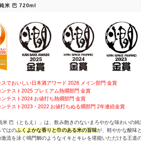
純米 巴 720ml
スでおいしい日本酒アワード 2026 メイン部門 金賞
ンテスト2025 プレミアム熱燗部門 金賞
ンテスト2024 お値打ち熱燗部門 金賞
ンテスト2023・2022 お値打ちぬる燗部門 2年連続金賞
 純米 巴（ともえ）」は、飲み飽きのないまろやかな味わいの純
らではの
ふくよかな香りと巾のある米の旨味
が、軽やかな酸味
の激流を泳ぐ鳴門鯛のようなイキとキレを堪能いただける王道の