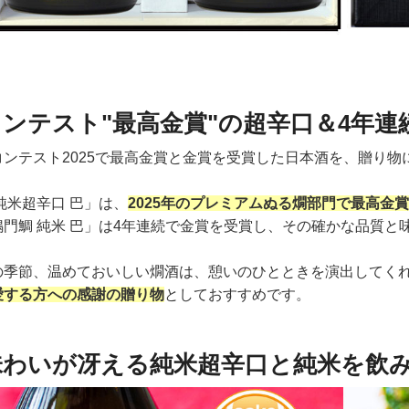
ンテスト"最高金賞"の超辛口＆4年連
コンテスト2025で最高金賞と金賞を受賞した日本酒を、贈り物
純米超辛口 巴」は、
2025年のプレミアムぬる燗部門で最高金
鳴門鯛 純米 巴」は4年連続で金賞を受賞し、その確かな品質と
の季節、温めておいしい燗酒は、憩いのひとときを演出してく
愛する方への感謝の贈り物
としておすすめです。
わいが冴える純米超辛口と純米を飲みくら