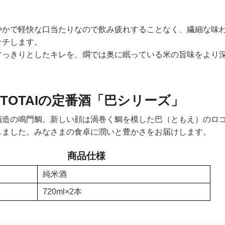
やかで軽快な口当たりなので飲み疲れすることなく、繊細な味
ッチします。
すっきりとしたキレを、燗では奥に眠っている米の旨味をより
UTOTAIの定番酒「巴シリーズ」
酒造の鳴門鯛。新しい顔は渦巻く鯛を模した巴（ともえ）のロゴ
しました。みなさまの食卓に潤いと豊かさをお届けします。
商品仕様
純米酒
720ml×2本