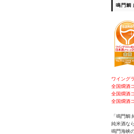
鳴門鯛 
ワイングラ
全国燗酒コ
全国燗酒コ
全国燗酒コ
「鳴門鯛
純米酒な
鳴門海峡