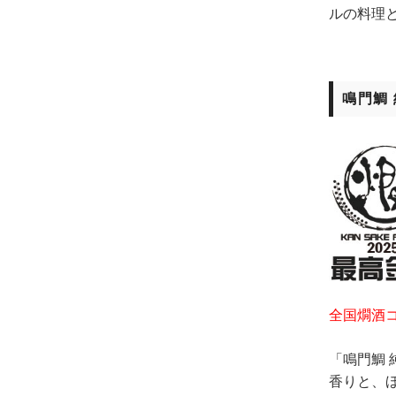
ルの料理
鳴門鯛 
全国燗酒コ
「鳴門鯛
香りと、