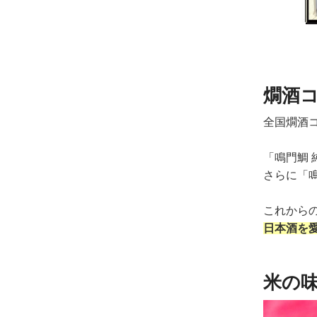
燗酒コ
全国燗酒
「鳴門鯛 
さらに「
これから
日本酒を
米の味