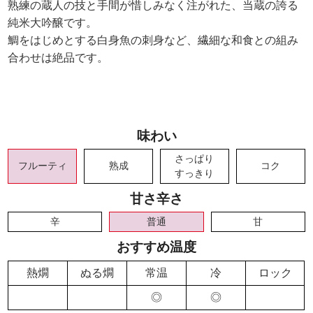
熟練の蔵人の技と手間が惜しみなく注がれた、当蔵の誇る
純米大吟醸です。
鯛をはじめとする白身魚の刺身など、繊細な和食との組み
合わせは絶品です。
味わい
さっぱり
フルーティ
熟成
コク
すっきり
甘さ辛さ
辛
普通
甘
おすすめ温度
熱燗
ぬる燗
常温
冷
ロック
◎
◎