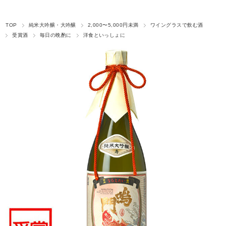
TOP
純米大吟醸・大吟醸
2,000〜5,000円未満
ワイングラスで飲む酒
受賞酒
毎日の晩酌に
洋食といっしょに