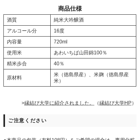
商品仕様
酒質
純米大吟醸酒
アルコール分
16度
内容量
720ml
使用米
あわいちば山田錦100％
精米歩合
40％
米（徳島県産）、米麹（徳島県産
原材料
米）
>
縁結び大学に紹介されました。
（
縁結び大学HP
）
ご注意ください