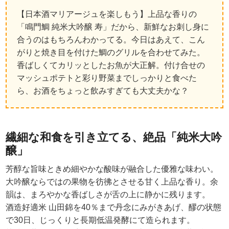
【日本酒マリアージュを楽しもう】上品な香りの
「鳴門鯛 純米大吟醸 寿」だから、新鮮なお刺し身に
合うのはもちろんわかってる。今日はあえて、こん
がりと焼き目を付けた鯛のグリルを合わせてみた。
香ばしくてカリッとしたお魚が大正解。付け合せの
マッシュポテトと彩り野菜までしっかりと食べた
ら、お酒をちょっと飲みすぎても大丈夫かな？
繊細な和食を引き立てる、絶品「純米大吟
醸」
芳醇な旨味ときめ細やかな酸味が融合した優雅な味わい。
大吟醸ならではの果物を彷彿とさせる甘く上品な香り。余
韻は、まろやかな香ばしさが舌の上に静かに残ります。
酒造好適米 山田錦を40％まで丹念にみがきあげ、醪の状態
で30日、じっくりと長期低温発酵にて造られます。