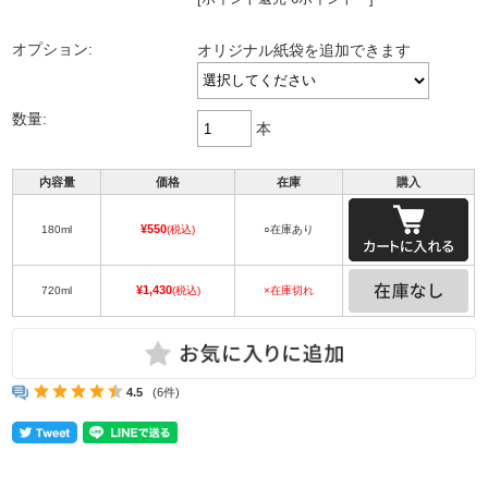
オプション:
オリジナル紙袋を追加できます
数量:
本
内容量
価格
在庫
購入
¥550
180ml
(税込)
○在庫あり
¥1,430
720ml
(税込)
×在庫切れ
4.5
(6件)