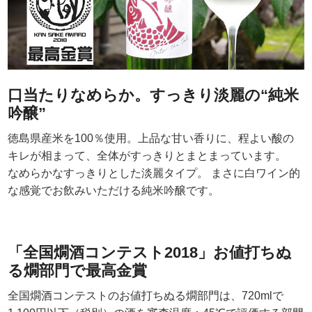
口当たりなめらか。すっきり淡麗の“純米
吟醸”
徳島県産米を100％使用。上品な甘い香りに、程よい酸の
キレが相まって、全体がすっきりとまとまっています。
なめらかなすっきりとした淡麗タイプ。 まさに白ワイン的
な感覚でお飲みいただける純米吟醸です。
「全国燗酒コンテスト2018」お値打ちぬ
る燗部門で最高金賞
全国燗酒コンテストのお値打ちぬる燗部門は、720mlで