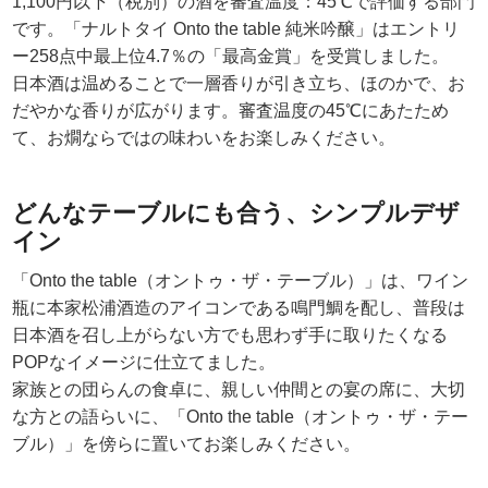
1,100円以下（税別）の酒を審査温度：45℃で評価する部門
です。「ナルトタイ Onto the table 純米吟醸」はエントリ
ー258点中最上位4.7％の「最高金賞」を受賞しました。
日本酒は温めることで一層香りが引き立ち、ほのかで、お
だやかな香りが広がります。審査温度の45℃にあたため
て、お燗ならではの味わいをお楽しみください。
どんなテーブルにも合う、シンプルデザ
イン
「Onto the table（オントゥ・ザ・テーブル）」は、ワイン
瓶に本家松浦酒造のアイコンである鳴門鯛を配し、普段は
日本酒を召し上がらない方でも思わず手に取りたくなる
POPなイメージに仕立てました。
家族との団らんの食卓に、親しい仲間との宴の席に、大切
な方との語らいに、「Onto the table（オントゥ・ザ・テー
ブル）」を傍らに置いてお楽しみください。