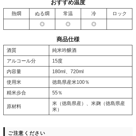
おすすめ温度
熱燗
ぬる燗
常温
冷
ロック
◎
◎
◎
商品仕様
酒質
純米吟醸酒
アルコール分
15度
内容量
180ml、720ml
使用米
徳島県産米100％
精米歩合
55％
米（徳島県産）、米麹（徳島県産
原材料
米）
ご注意ください