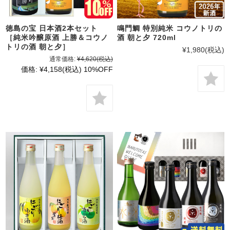
徳島の宝 日本酒2本セット
鳴門鯛 特別純米 コウノトリの
［純米吟醸原酒 上勝＆コウノ
酒 朝と夕 720ml
トリの酒 朝と夕］
¥1,980
(税込)
通常価格:
¥4,620
(税込)
価格:
¥4,158
(税込)
10%OFF