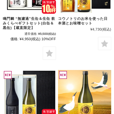
鳴門鯛 “無濾過”生缶＆生缶 飲
コウノトリのお米を使った日
みくらべギフトセット(白缶＆
本酒とお味噌セット
黒缶)【蔵直限定】
¥4,730
(税込)
通常価格:
¥5,500
(税込)
価格:
¥4,950
(税込)
10%OFF