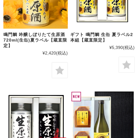
鳴門鯛 吟醸しぼりたて生原酒
ギフト 鳴門鯛 生缶 夏ラベル2
720ml(生缶)夏ラベル【蔵直限
本組【蔵直限定】
定】
¥5,390
(税込)
¥2,420
(税込)