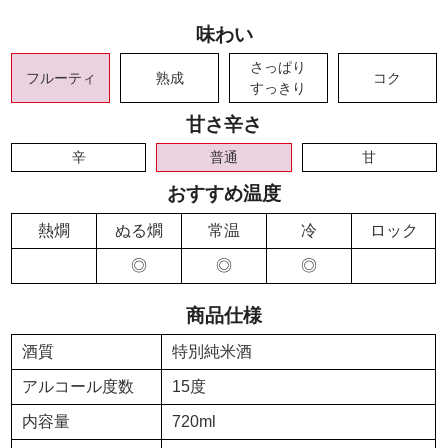
味わい
さっぱり
フルーティ
熟成
コク
すっきり
甘さ辛さ
辛
普通
甘
おすすめ温度
熱燗
ぬる燗
常温
冷
ロック
◎
◎
◎
商品仕様
酒質
特別純米酒
アルコール度数
15度
内容量
720ml