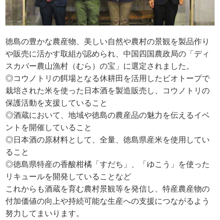
徳島の豊かな農産物、美しい自然や農村の景観を製品作り
や販売に活かす取組が認められ、中国四国農政局の「ディ
スカバー農山漁村（むら）の宝」に選定されました。
◎コウノトリの餌場となる休耕田を活用したビオトープで
栽培された米を使った日本酒を製造販売し、コウノトリの
保護活動を支援していること
◎酒蔵において、地域や徳島の農産品の魅力を伝えるイベ
ントを開催していること
◎日本酒の原材料として、全量、徳島県産米を使用してい
ること
◎徳島県特産の香酸柑橘「すだち」、「ゆこう」を使った
リキュールを開発していることなど
これからも酒蔵を育む農村景観等を発信し、特産農産物の
付加価値の向上や持続可能な生産への支援につながるよう
努力してまいります。