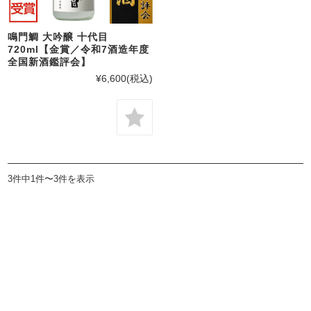
鳴門鯛 大吟醸 十代目
720ml【金賞／令和7酒造年度
全国新酒鑑評会】
¥6,600
(税込)
3件中1件〜3件を表示