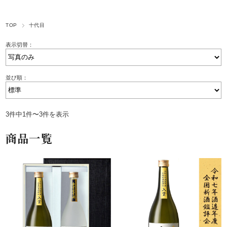
TOP
十代目
表示切替：
並び順：
3件中1件〜3件を表示
商品一覧