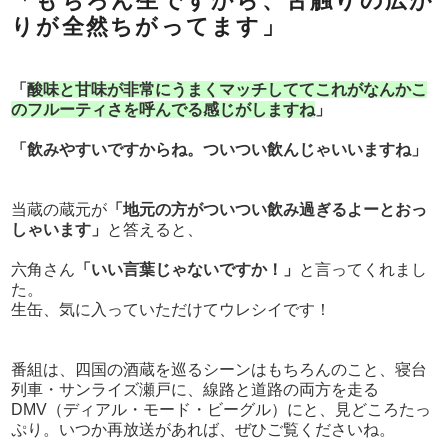
「もちろん生ですから、舌触りの広が
りが全然ちがってます」
「
酸味と甘味が非常にうまくマッチしててこれがなんかこ
のフルーティさを呼んでる感じがしますね
」
「飲みやすいですからね。ついつい飲んじゃいいますね」
当蔵の蔵元が
「地元の方がついつい飲み過ぎるよーとおっ
しゃいます」
と答えると、
六角さん
「いい言葉じゃないですか！」
と言ってくれまし
た。
生缶、気に入っていただけてウレシイです！
番組は、四国の酒蔵を巡るシーンはもちろんのこと、寝台
列車・サンライズ瀬戸に、線路と道路の両方を走る
DMV（ディアル・モード・ビーグル）にと、見どころたっ
ぷり。いつか再放送があれば、ぜひご覧くださいね。