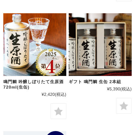
鳴門鯛 吟醸しぼりたて生原酒
ギフト 鳴門鯛 生缶 2本組
720ml(生缶)
¥5,390
(税込)
¥2,420
(税込)