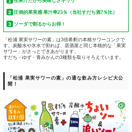
生果汁だから美味しさキリリ
圧倒的果実感 果汁率23％（当社すだち酒7％比）
ソーダで割るからお得！
「松浦 果実サワーの素」は3倍希釈の本格サワーコンクで
す。炭酸水や氷水で割れば、居酒屋と同じ本格的な「果実
サワー」がさっとできあがります。
すだち・ゆず・青みかんの3種類を取りそろえています。
「松浦 果実サワーの素」の通な飲み方レシピ大公
開！