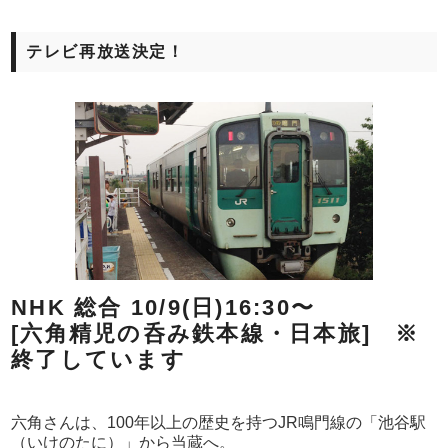
テレビ再放送決定！
NHK 総合 10/9(日)16:30〜
[六角精児の呑み鉄本線・日本旅] ※
終了しています
六角さんは、100年以上の歴史を持つJR鳴門線の「池谷駅
（いけのたに）」から当蔵へ。