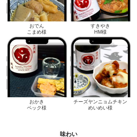
おでん
すきやき
こまめ様
HM様
おかき
チーズヤンニョムチキン
ペック様
めいめい様
味わい