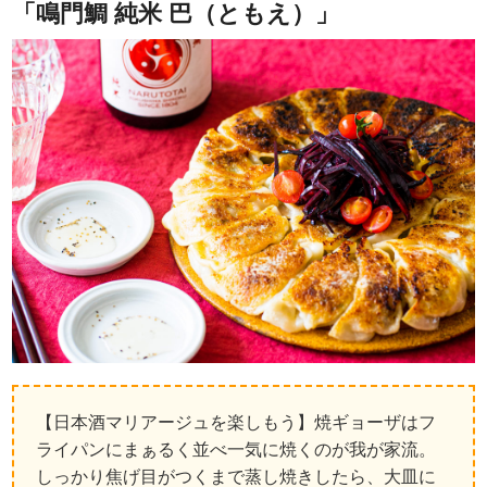
「鳴門鯛 純米 巴（ともえ）」
【日本酒マリアージュを楽しもう】焼ギョーザはフ
ライパンにまぁるく並べ一気に焼くのが我が家流。
しっかり焦げ目がつくまで蒸し焼きしたら、大皿に