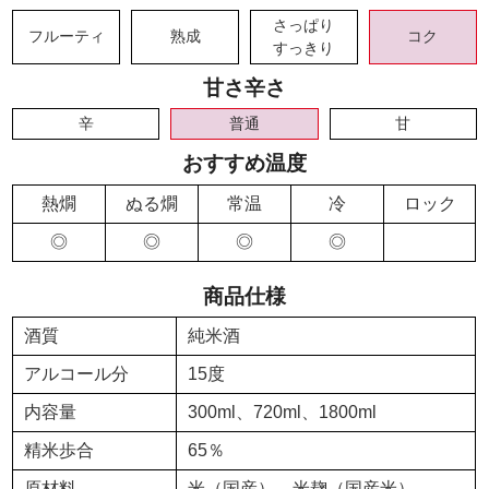
さっぱり
フルーティ
熟成
コク
すっきり
甘さ辛さ
辛
普通
甘
おすすめ温度
熱燗
ぬる燗
常温
冷
ロック
◎
◎
◎
◎
商品仕様
酒質
純米酒
アルコール分
15度
内容量
300ml、720ml、1800ml
精米歩合
65％
原材料
米（国産）、米麹（国産米）