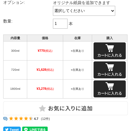
オプション:
オリジナル紙袋を追加できます
数量:
本
内容量
価格
在庫
購入
¥770
300ml
(税込)
○在庫あり
¥1,628
720ml
(税込)
○在庫あり
¥3,278
1800ml
(税込)
○在庫あり
4.7
(12件)