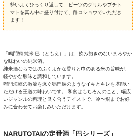
勢いよくひっくり返して。ビーツのグリルやプチト
マトを真ん中に盛り付けて、酢コショウでいただき
ます！
「鳴門鯛 純米 巴（ともえ）」は、飲み飽きのないまろやか
な味わいの純米酒。
純米酒ならではのふくよかな香りと巾のある米の旨味が、
軽やかな酸味と調和しています。
鳴門海峡の激流を泳ぐ鳴門鯛のようなイキとキレを堪能い
ただける王道の味わいです。 和食はもちろんのこと、幅広
いジャンルの料理と良く合うテイストで、冷〜燗までお好
みに合わせてお楽しみいただけます。
NARUTOTAIの定番酒「巴シリーズ」