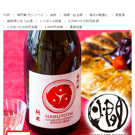
TOP
鳴門鯛 巴シリーズ
純米
熱燗・ぬる燗
毎日の晩酌に
受賞酒
鍋料理に合うお酒
ミニボトル特集
2,000〜5,000円未満
1,000〜2,000円未満
1,000円未満
夏酒特集