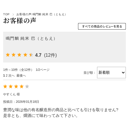
TOP
お客様の声:鳴門鯛 純米 巴（ともえ）
お客様の声
鳴門鯛 純米 巴（ともえ）
4.7
(12件)
1件～10件（全12件） 1/2ページ
並び順：
1
2
次へ
最後へ
やすくん 様
投稿日：2026年01月18日
豊潤な味は他の有名醸造所の商品と比べても引けを取りません?
是非とも、燗酒にて味わってみて下さい。