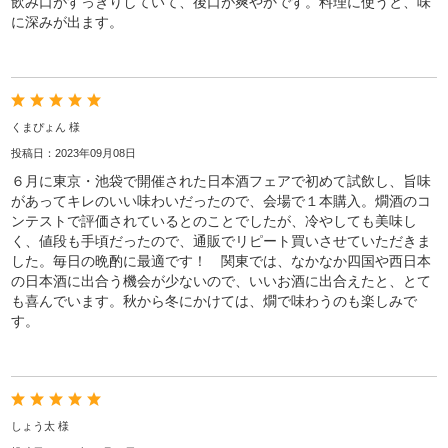
飲み口がすっきりしていて、後口が爽やかです。料理に使うと、味
に深みが出ます。
くまぴょん 様
投稿日：2023年09月08日
６月に東京・池袋で開催された日本酒フェアで初めて試飲し、旨味
があってキレのいい味わいだったので、会場で１本購入。燗酒のコ
ンテストで評価されているとのことでしたが、冷やしても美味し
く、値段も手頃だったので、通販でリピート買いさせていただきま
した。毎日の晩酌に最適です！ 関東では、なかなか四国や西日本
の日本酒に出合う機会が少ないので、いいお酒に出合えたと、とて
も喜んでいます。秋から冬にかけては、燗で味わうのも楽しみで
す。
しょう太 様