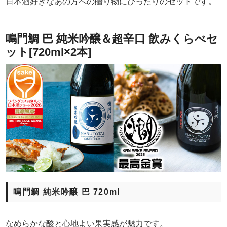
日本酒好きなあの方への贈り物にぴったりのセットです。
鳴門鯛 巴 純米吟醸＆超辛口 飲みくらべセ
ット[720ml×2本]
鳴門鯛 純米吟醸 巴 720ml
なめらかな酸と心地よい果実感が魅力です。