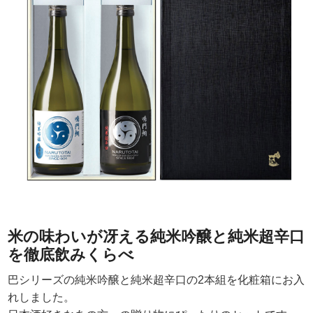
米の味わいが冴える純米吟醸と純米超辛口
を徹底飲みくらべ
巴シリーズの純米吟醸と純米超辛口の2本組を化粧箱にお入
れしました。