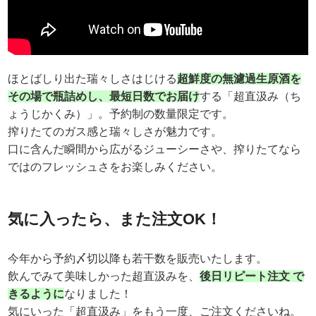
ほとばしり出た瑞々しさはじける
超鮮度の無濾過生原酒を
その場で瓶詰めし、最短日数でお届け
する「超直汲み（ち
ょうじかくみ）」。予約制の数量限定です。
搾りたてのガス感と瑞々しさが魅力です。
口に含んだ瞬間から広がるジューシーさや、搾りたてなら
ではのフレッシュさをお楽しみください。
気に入ったら、また注文OK！
今年から予約〆切以降も若干数を販売いたします。
飲んでみて美味しかった超直汲みを、
後日リピート注文 で
きるように
なりました！
気にいった「超直汲み」をもう一度、ご注文くださいね。