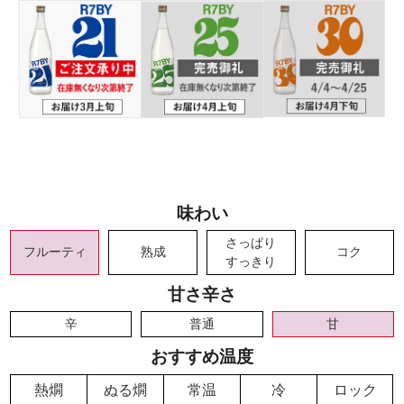
味わい
さっぱり
フルーティ
熟成
コク
すっきり
甘さ辛さ
辛
普通
甘
おすすめ温度
熱燗
ぬる燗
常温
冷
ロック