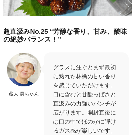
超直汲みNo.25
“芳醇な香り、甘み、酸味
の絶妙バランス！”
グラスに注ぐとまず最初
に熟れた林檎の甘い香り
を感じていただけます。
蔵人 滑ちゃん
口に含むと甘酸っぱさと
直汲みの力強いパンチが
広がります。開封直後に
は口の中でほのかに弾け
るガス感が楽しいです。