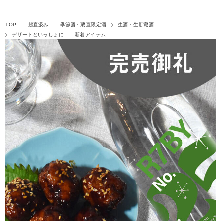
TOP
超直汲み
季節酒・蔵直限定酒
生酒・生貯蔵酒
デザートといっしょに
新着アイテム