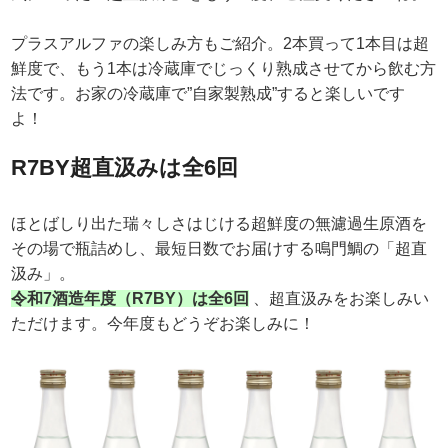
プラスアルファの楽しみ方もご紹介。2本買って1本目は超
鮮度で、もう1本は冷蔵庫でじっくり熟成させてから飲む方
法です。お家の冷蔵庫で”自家製熟成”すると楽しいです
よ！
R7BY超直汲みは全6回
ほとばしり出た瑞々しさはじける超鮮度の無濾過生原酒を
その場で瓶詰めし、最短日数でお届けする鳴門鯛の「超直
汲み」。
令和7酒造年度（R7BY）は全6回
、超直汲みをお楽しみい
ただけます。今年度もどうぞお楽しみに！