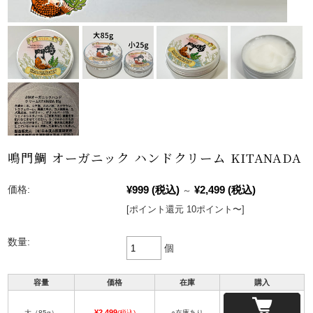
鳴門鯛 オーガニック ハンドクリーム KITANADA
¥999
(税込)
¥2,499
(税込)
価格:
～
[ポイント還元 10ポイント〜]
数量:
個
容量
価格
在庫
購入
¥2,499
大（85g）
(税込)
○在庫あり