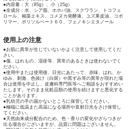
●内容量：大（85g）、小（25g）
●全成分：水、シア脂、ホホバ油、スクワラン、トコフェ
ロール、褐藻エキス、コメヌカ発酵液、ユズ果皮油、コポ
リマー、ポリソルベート６０、フェノキシエタノール
使用上の注意
●お肌に異常が生じていないかよく注意して使用してくだ
さい。
●傷、はれもの、湿疹等、異常のあるときは使わないでく
ださい。
●使用中または使用後、日光にあたって、赤味、はれ、か
ゆみ、刺激、色抜け（白斑）や黒ずみ等の異常が現れた場
合は使用を中止し、皮膚科専門医等へご相談をおすすめい
たします。そのまま化粧品類の使用を続けますと悪化する
ことがあります。
●乳幼児の手の届かないところに保管してください。
●極端に低温また高温になる場所や直射日光をさけ保管し
てください。
●天然由来成分配合のため、色・香りの変化やざらつきが
出る場合がございますが、品質に問題はございません。