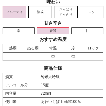
味わい
さっぱり
フルーティ
熟成
コク
すっきり
甘さ辛さ
辛
普通
甘
おすすめ温度
熱燗
ぬる燗
常温
冷
ロック
◎
◎
商品仕様
酒質
純米大吟醸
アルコール分
15度
内容量
720ml
使用米
あわいちば山田錦100％