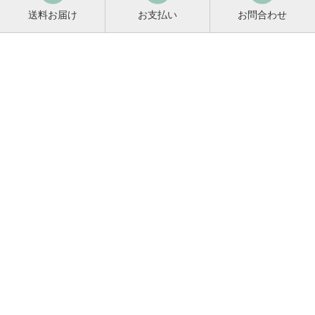
送料お届け
お支払い
お問合わせ
鳴門鯛コンシェルジュ
0120-221-158
平日9:00〜17:00
お酒に関するご相談や
お電話でのご注文はこちらから
メールマガジン登録
メールマガジンの
変更・解除はこちら
新商品のお知らせ、