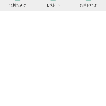
送料お届け
お支払い
お問合わせ
鳴門鯛コンシェルジュ
0120-221-158
平日9:00〜17:00
お酒に関するご相談や
お電話でのご注文はこちらから
メールマガジン登録
メールマガジンの
変更・解除はこちら
新商品のお知らせ、