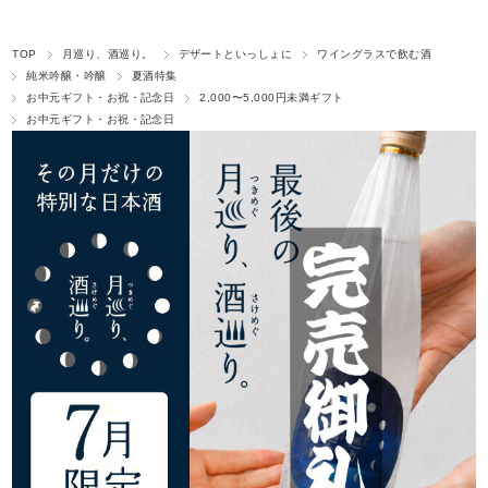
TOP
月巡り、酒巡り。
デザートといっしょに
ワイングラスで飲む酒
純米吟醸・吟醸
夏酒特集
お中元ギフト・お祝・記念日
2,000〜5,000円未満ギフト
お中元ギフト・お祝・記念日