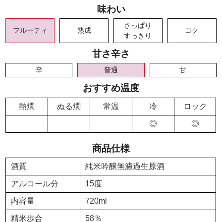
味わい
さっぱり
フルーティ
熟成
コク
すっきり
甘さ辛さ
辛
普通
甘
おすすめ温度
熱燗
ぬる燗
常温
冷
ロック
◎
◎
商品仕様
酒質
純米吟醸無濾過生原酒
アルコール分
15度
内容量
720ml
精米歩合
58％