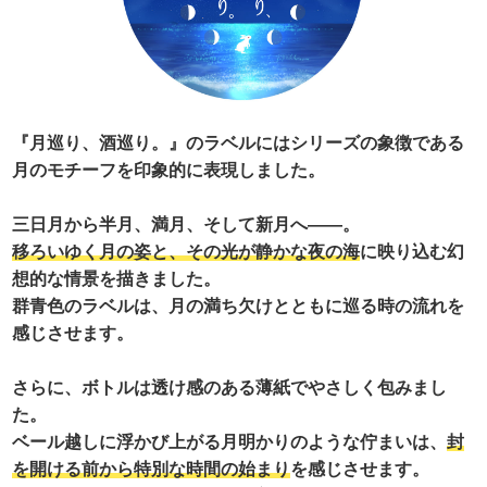
『月巡り、酒巡り。』のラベルにはシリーズの象徴である
月のモチーフを印象的に表現しました。
三日月から半月、満月、そして新月へ――。
移ろいゆく月の姿と、その光が静かな夜の海
に映り込む幻
想的な情景を描きました。
群青色のラベルは、月の満ち欠けとともに巡る時の流れを
感じさせます。
さらに、ボトルは透け感のある薄紙でやさしく包みまし
た。
ベール越しに浮かび上がる月明かりのような佇まいは、
封
を開ける前から特別な時間の始まり
を感じさせます。