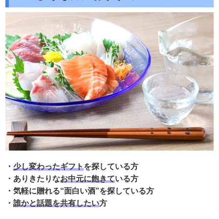
・
少し変わったギフト
を探している方
・ありきたりな
お中元に飽きて
いる方
・気軽に贈れる“面白い酒”を探している方
・
誰かと話題を共有したい
方