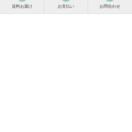
送料お届け
お支払い
お問合わせ
鳴門鯛コンシェルジュ
0120-221-158
平日9:00〜17:00
お酒に関するご相談や
お電話でのご注文はこちらから
メールマガジン登録
メールマガジンの
変更・解除はこちら
新商品のお知らせ、