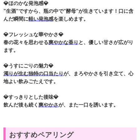
💎ほのかな発泡感💎
”生酒”ですから、瓶の中で”酵母”が生きています！口に含
んだ瞬間に
軽い発泡感
を楽しめます。
💎フレッシュな華やかさ💎
春の花々を思わせる
爽やかな香り
と、優しい甘さが広がり
ます。
💎うすにごりの魅力💎
濁りが生む独特の口当たり
が、まろやかさを引き立て、心
地よい飲みごたえです。
💎すっきりとした後味💎
飲んだ後も続く
爽やかさ
が、また一口を誘います。
おすすめペアリング