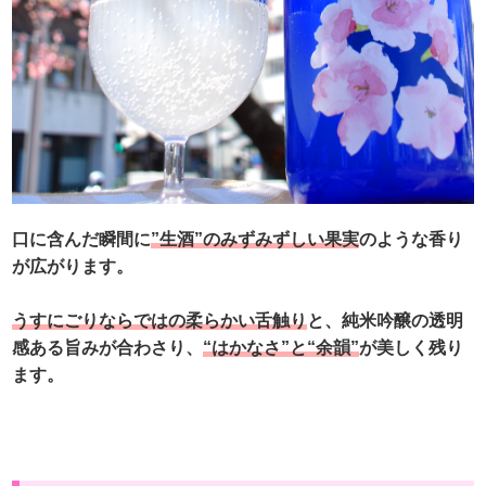
口に含んだ瞬間に
”生酒”のみずみずしい果実
のような香り
が広がります。
うすにごりならではの柔らかい舌触り
と、純米吟醸の透明
感ある旨みが合わさり、
“はかなさ”と“余韻”
が美しく残り
ます。