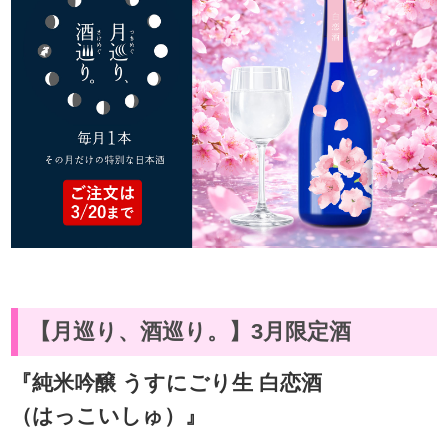
【月巡り、酒巡り。】3月限定酒
『純米吟醸 うすにごり生 白恋酒
（はっこいしゅ）』