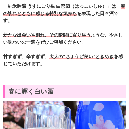
「純米吟醸 うすにごり生 白恋酒（はっこいしゅ）」は、
春
の訪れとともに感じる特別な気持ち
を表現した日本酒で
す。
新たな出会いや別れ、その瞬間に寄り添う
ような、やさし
い味わいの一滴をぜひご堪能ください。
甘すぎず、辛すぎず、
大人の“ちょうど良い”ときめき
を感
じていただけます。
春に輝く白い酒