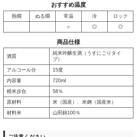
おすすめ温度
熱燗
ぬる燗
常温
冷
ロック
○
◎
◎
商品仕様
純米吟醸生酒（うすにごりタイ
酒質
プ）
アルコール分
15度
内容量
720ml
精米歩合
58％
原材料
米（国産）、米麹（国産米）
材料米
山田錦100％
ご注意ください