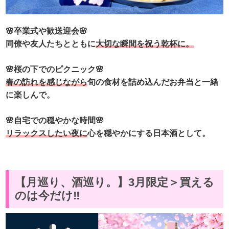
🌸卒業式や歓送迎会🌸
同僚や友人たちとともに
大切な瞬間を祝う乾杯に。
🌸桜の下でのピクニック🌸
春の訪れを感じながら
旬の食材を詰め込んだお弁当と一緒
に楽しんで。
🌸自宅での穏やかな時間🌸
リラックスしたい夜に
心を穏やかにする日本酒として。
【月巡り、酒巡り。】3月限定＞買える
のは今だけ‼️