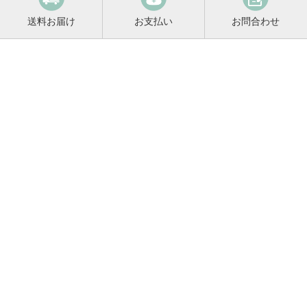
送料お届け
お支払い
お問合わせ
鳴門鯛コンシェルジュ
0120-221-158
平日9:00〜17:00
お酒に関するご相談や
お電話でのご注文はこちらから
メールマガジン登録
メールマガジンの
変更・解除はこちら