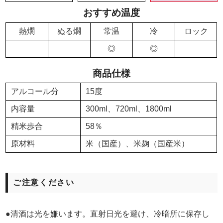
おすすめ温度
熱燗
ぬる燗
常温
冷
ロック
◎
◎
商品仕様
アルコール分
15度
内容量
300ml、720ml、1800ml
精米歩合
58％
原材料
米（国産）、米麹（国産米）
ご注意ください
●清酒は光を嫌います。直射日光を避け、冷暗所に保存し