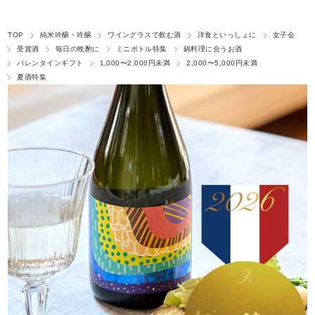
TOP
純米吟醸・吟醸
ワイングラスで飲む酒
洋食といっしょに
女子会
受賞酒
毎日の晩酌に
ミニボトル特集
鍋料理に合うお酒
バレンタインギフト
1,000〜2,000円未満
2,000〜5,000円未満
夏酒特集