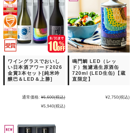
ワイングラスでおいし
鳴門鯛 LED（レッ
い日本酒アワード2026
ド）無濾過生原酒缶
金賞3本セット[純米吟
720ml (LED生缶)【蔵
醸巴＆LED＆上勝]
直限定】
通常価格:
¥6,600
(税込)
¥2,750
(税込)
¥5,940
(税込)