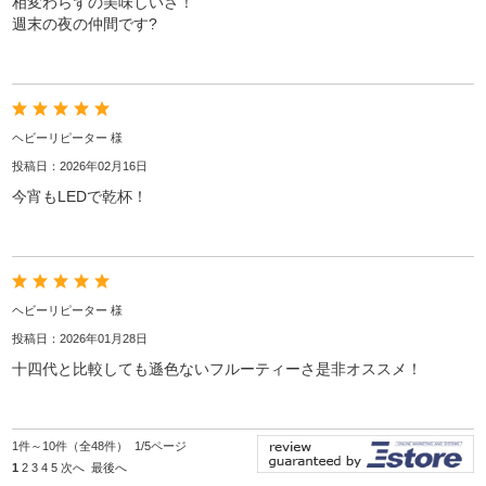
相変わらずの美味しいさ！
週末の夜の仲間です?
ヘビーリピーター 様
投稿日：2026年02月16日
今宵もLEDで乾杯！
ヘビーリピーター 様
投稿日：2026年01月28日
十四代と比較しても遜色ないフルーティーさ是非オススメ！
1件～10件（全48件） 1/5ページ
1
2
3
4
5
次へ
最後へ