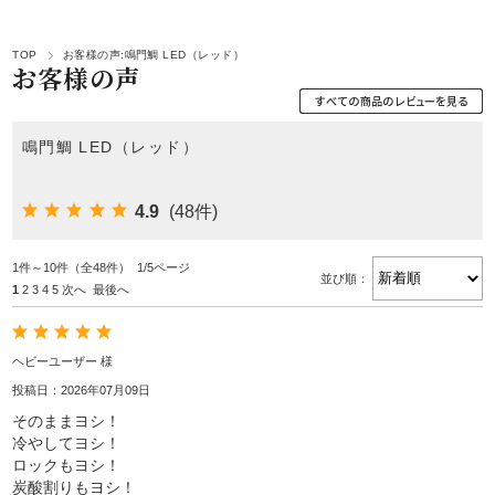
TOP
お客様の声:鳴門鯛 LED（レッド）
お客様の声
鳴門鯛 LED（レッド）
4.9
(48件)
1件～10件（全48件） 1/5ページ
並び順：
1
2
3
4
5
次へ
最後へ
ヘビーユーザー 様
投稿日：2026年07月09日
そのままヨシ！
冷やしてヨシ！
ロックもヨシ！
炭酸割りもヨシ！