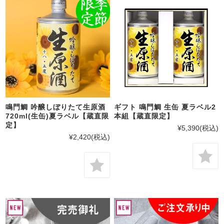
鳴門鯛 吟醸しぼりたて生原酒
ギフト 鳴門鯛 生缶 夏ラベル2
720ml(生缶)夏ラベル【蔵直限
本組【蔵直限定】
定】
¥5,390
(税込)
¥2,420
(税込)