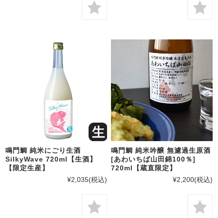
鳴門鯛 純米にごり生酒
鳴門鯛 純米吟醸 無濾過生原酒
SilkyWave 720ml【生酒】
[あわいちば山田錦100％]
【限定生産】
720ml【蔵直限定】
¥2,035
(税込)
¥2,200
(税込)