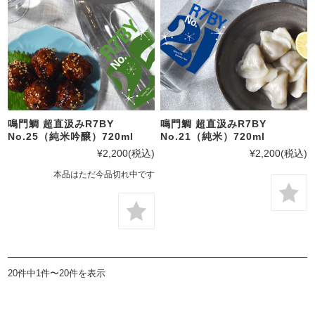
鳴門鯛 超直汲みR7BY
鳴門鯛 超直汲みR7BY
No.25（純米吟醸）720ml
No.21（純米）720ml
¥2,200
(税込)
¥2,200
(税込)
本品はただ今品切れ中です
20件中1件〜20件を表示