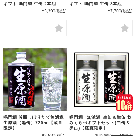
ギフト 鳴門鯛 生缶 2本組
ギフト 鳴門鯛 生缶 3本組
¥5,390
(税込)
¥7,700
(税込)
鳴門鯛 吟醸しぼりたて無濾過
鳴門鯛 “無濾過”生缶＆生缶 飲
生原酒（黒缶）720ml【蔵直
みくらべギフトセット(白缶＆
限定】
黒缶)【蔵直限定】
¥2,530
(税込)
通常価格:
¥5,500
(税込)