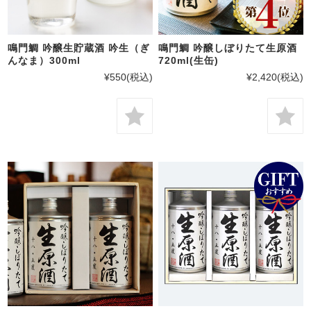
鳴門鯛 吟醸生貯蔵酒 吟生（ぎ
鳴門鯛 吟醸しぼりたて生原酒
んなま）300ml
720ml(生缶)
¥550
(税込)
¥2,420
(税込)