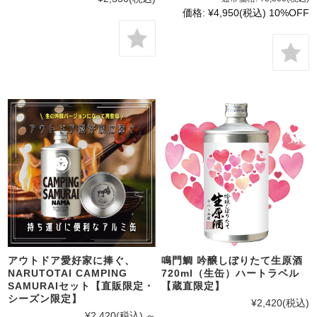
価格:
¥4,950
(税込)
10%OFF
アウトドア愛好家に捧ぐ、
鳴門鯛 吟醸しぼりたて生原酒
NARUTOTAI CAMPING
720ml（生缶）ハートラベル
SAMURAIセット【直販限定・
【蔵直限定】
シーズン限定】
¥2,420
(税込)
¥2,420
(税込)
～