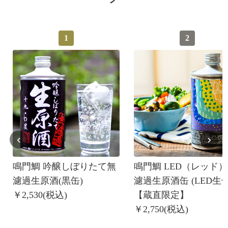
1
2
‹
›
鳴門鯛 吟醸しぼりたて無
鳴門鯛 LED（レッド
濾過生原酒(黒缶)
濾過生原酒缶 (LED生缶
￥2,530(税込)
【蔵直限定】
￥2,750(税込)