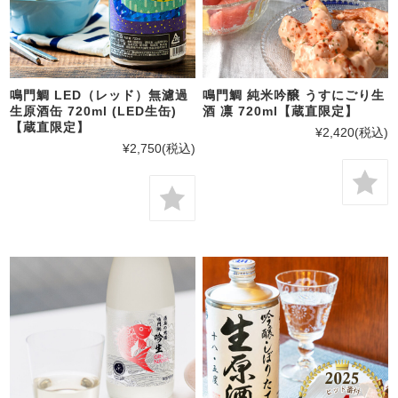
鳴門鯛 LED（レッド）無濾過
鳴門鯛 純米吟醸 うすにごり生
生原酒缶 720ml (LED生缶)
酒 凛 720ml【蔵直限定】
【蔵直限定】
¥2,420
(税込)
¥2,750
(税込)