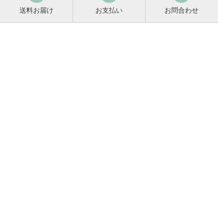
送料お届け
お支払い
お問合わせ
鳴門鯛コンシェルジュ
0120-221-158
平日9:00～17:00
お酒に関するご相談や
お電話でのご注文はこちらから
メールマガジン登録
メールマガジンの
変更・解除はこちら
新商品のお知らせ、