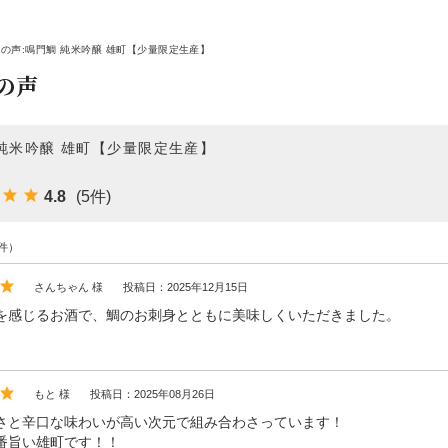
の声:鳴門鯛 純米吟醸 雄町【少量限定生産】
の声
純米吟醸 雄町【少量限定生産】
4.8
(5件)
件）
さんちゃん 様
投稿日：2025年12月15日
を感じるお酒で、鯛のお刺身とともに美味しくいただきました。
もと 様
投稿日：2025年08月26日
さと辛口な味わいが高い次元で組み合わさっています！
番旨い雄町です！！