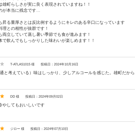
は雄町らしさが実に良く表現されていますね！！
のが本当に残念です…
ち昇る重厚さとは反比例するようにキレのある辛口になっています
料理との相性が抜群です！
も両立していて蒸し暑い季節でも食が進みます！
体で飲んでもしっかりした味わいが楽しめます！！
T-ATLAS1015 様
投稿日：2024年10月16日
普通と考えている）味はしっかり、少しアルコールを感じた。雄町だから
DD 様
投稿日：2024年09月02日
冷やしてもおいしいです
ジロー 様
投稿日：2024年07月10日