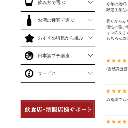
飲み方で選ぶ
今年の雄町
限定生産な
お酒の種類で選ぶ
香りから立
個性の強い
キレの良さ
おすすめ特集から選ぶ
もちろん単
日本酒プチ講座
(舌感覚は
サービス
ぬる燗でも