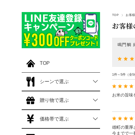
TOP
お客様
お客様
鳴門鯛 
TOP
1件～5件（全5
シーンで選ぶ
お米の旨味
贈り物で選ぶ
価格帯で選ぶ
雄町の重厚
今までで一