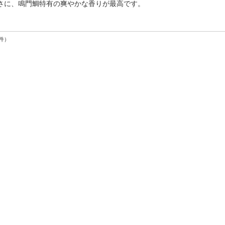
さに、鳴門鯛特有の爽やかな香りが最高です。
件）