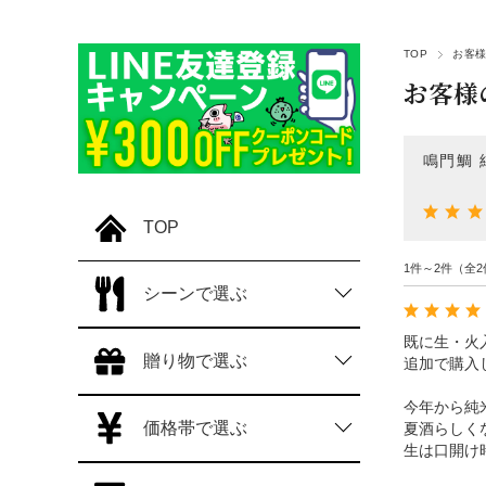
TOP
お客様
お客様
鳴門鯛 
TOP
1件～2件（全2
シーンで選ぶ
既に生・火
贈り物で選ぶ
追加で購入
今年から純
価格帯で選ぶ
夏酒らしく
生は口開け