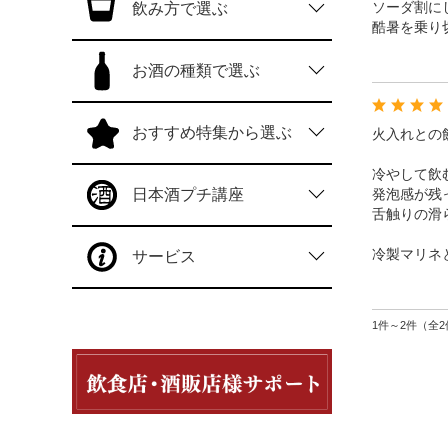
ソーダ割に
飲み方で選ぶ
酷暑を乗り
お酒の種類で選ぶ
おすすめ特集から選ぶ
火入れとの飲
冷やして飲
日本酒プチ講座
発泡感が残
舌触りの滑
冷製マリネ
サービス
1件～2件（全2