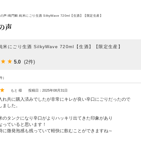
の声:鳴門鯛 純米にごり生酒 SilkyWave 720ml【生酒】【限定生産】
の声
純米にごり生酒 SilkyWave 720ml【生酒】【限定生産】
5.0
(2件)
件）
もと 様
投稿日：2025年08月31日
入れ共に購入済みでしたが非常にキレが良い辛口にごりだったので
しました。
米のタンクになり辛口がよりハッキリ出てきた印象があり
なっていると思います！
時に微発泡感も残っていて軽快に飲むことができますね～