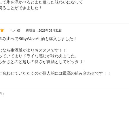
して氷を浮かべるとまた違った味わいになって
切ることができました！
もと 様
投稿日：2025年05月31日
み比べでSilkyWave生酒も購入しました！
むなら生酒版がよりおススメです！！
っていてよりドライな感じが味わえました。
らかさとのど越しの良さが夏酒としてピッタリ！
と合わせていただくのが個人的には最高の組み合わせです！！
件）