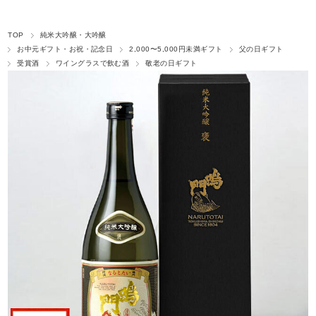
TOP
純米大吟醸・大吟醸
お中元ギフト・お祝・記念日
2,000〜5,000円未満ギフト
父の日ギフト
受賞酒
ワイングラスで飲む酒
敬老の日ギフト