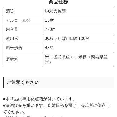
商品仕様
酒質
純米大吟醸
アルコール分
15度
内容量
720ml
使用米
あわいちば山田錦100％
精米歩合
48％
米（徳島県産）、米麹（徳島県産
原材料
米）
ご注意ください
●本商品は専用化粧箱が付いています。
●清酒は光を嫌います。直射日光を避け、冷暗所に保存し
てください。