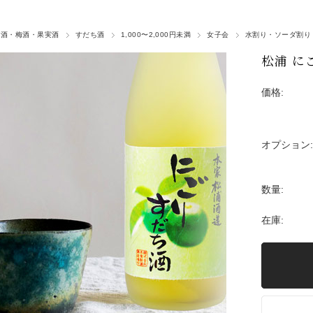
ち酒・梅酒・果実酒
すだち酒
1,000〜2,000円未満
女子会
水割り・ソーダ割り
松浦 に
価格:
オプション:
数量:
在庫: