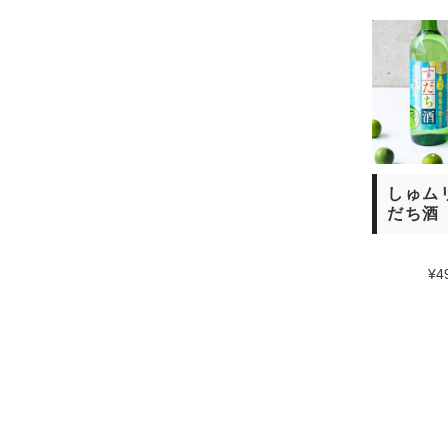
しゅム
だち酒
¥4