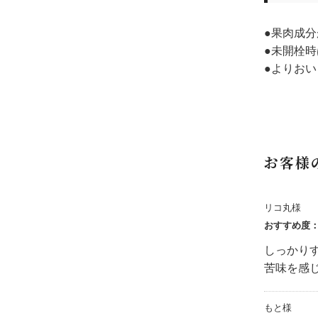
●果肉成
●未開栓
●よりお
お客様
リコ丸様
おすすめ度
しっかり
苦味を感
もと様