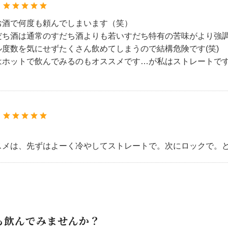
：
お酒で何度も頼んでしまいます（笑）
だち酒は通常のすだち酒よりも若いすだち特有の苦味がより強
ル度数を気にせずたくさん飲めてしまうので結構危険です(笑)
はホットで飲んでみるのもオススメです…が私はストレートで
：
スメは、先ずはよーく冷やしてストレートで。次にロックで。
も飲んでみませんか？