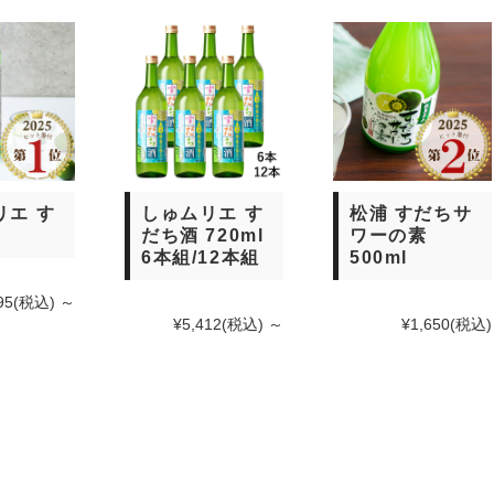
リエ す
しゅムリエ す
松浦 すだちサ
だち酒 720ml
ワーの素
6本組/12本組
500ml
95
(税込)
～
¥5,412
(税込)
～
¥1,650
(税込)