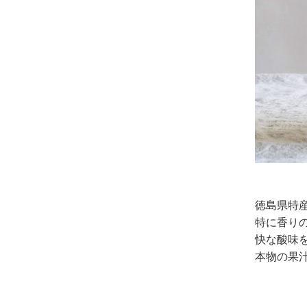
徳島県特
特に香り
快な酸味
本物の果