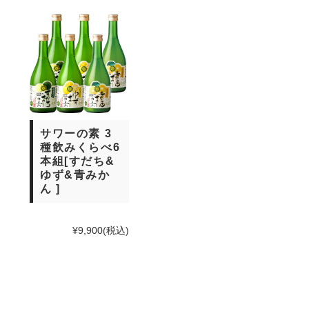
サワーの素 3
種飲みくらべ6
本組[すだち&
ゆず&青みか
ん ]
¥9,900
(税込)