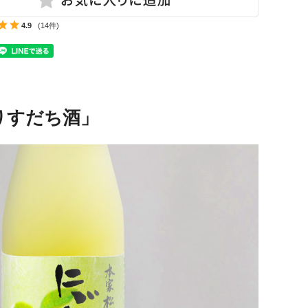
4.9
(14件)
りすだち酒」