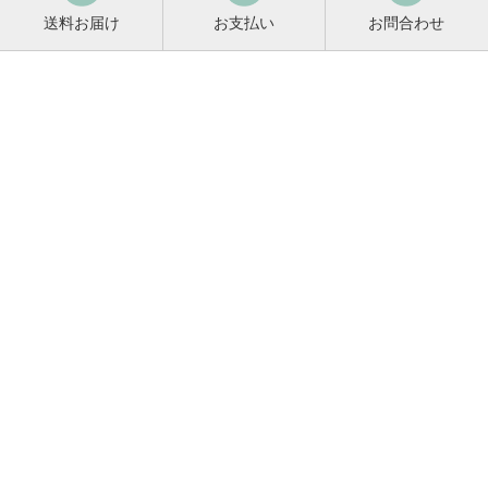
送料お届け
お支払い
お問合わせ
鳴門鯛コンシェルジュ
0120-221-158
平日9:00〜17:00
お酒に関するご相談や
お電話でのご注文はこちらから
メールマガジン登録
メールマガジンの
変更・解除はこちら
新商品のお知らせ、