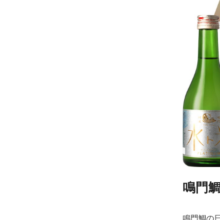
鳴門
鳴門鯛の