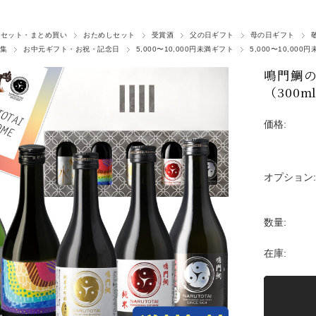
なセット・まとめ買い
おためしセット
受賞酒
父の日ギフト
母の日ギフト
集
お中元ギフト・お祝・記念日
5,000〜10,000円未満ギフト
5,000〜10,000円
鳴門鯛の
（300m
価格:
オプション:
数量:
在庫: