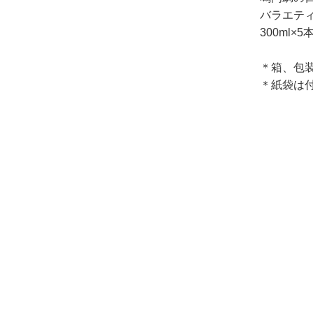
バラエテ
300ml×
＊箱、包
＊紙袋は