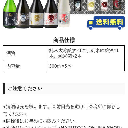
商品仕様
純米大吟醸酒×1本、純米吟醸酒×1
酒質
本、純米酒×2本
内容量
300ml×5本
ご注意ください
●清酒は光を嫌います。直射日光を避け、冷暗所に保存し
てください。
●開栓後はお早めにお飲みください。
●本商品はネットショップ（NARUTOTAI ONLINE SHOP）