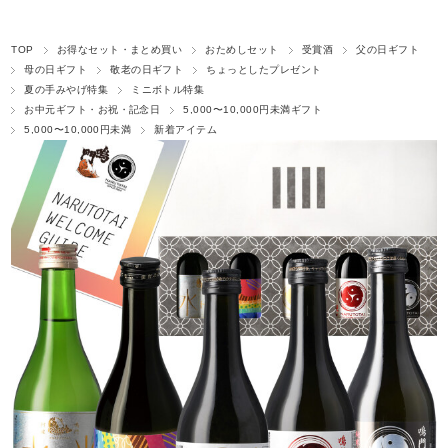
TOP
お得なセット・まとめ買い
おためしセット
受賞酒
父の日ギフト
母の日ギフト
敬老の日ギフト
ちょっとしたプレゼント
夏の手みやげ特集
ミニボトル特集
お中元ギフト・お祝・記念日
5,000〜10,000円未満ギフト
5,000〜10,000円未満
新着アイテム