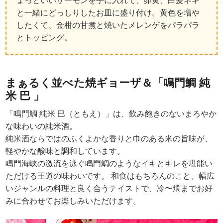
ょっといいサーモンを手に入れて、卵黄、白髪ネギ
と一緒にどっしりしたお皿に盛り付け。黄色を増や
したくて、金柑の甘煮と焼いたメレンゲをパラパラ
とトッピング。
まぁるく並べた焼ギョーザ＆「鳴門鯛 純
米 巴 」
「鳴門鯛 純米 巴（ともえ）」は、飲み飽きのないまろやか
な味わいの純米酒。
純米酒ならではのふくよかな香りと巾のある米の旨味が、
軽やかな酸味と調和しています。
鳴門海峡の激流を泳ぐ鳴門鯛のようなイキとキレを堪能い
ただける王道の味わいです。 和食はもちろんのこと、幅広
いジャンルの料理と良く合うテイストで、冷〜燗までお好
みに合わせてお楽しみいただけます。