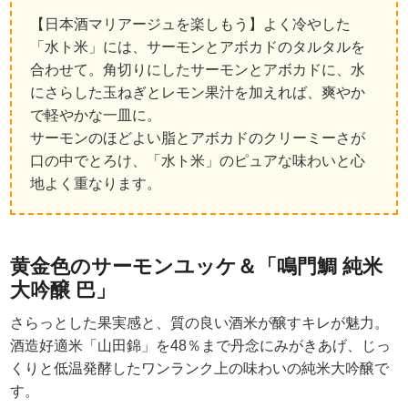
【日本酒マリアージュを楽しもう】よく冷やした
「水ト米」には、サーモンとアボカドのタルタルを
合わせて。角切りにしたサーモンとアボカドに、水
にさらした玉ねぎとレモン果汁を加えれば、爽やか
で軽やかな一皿に。
サーモンのほどよい脂とアボカドのクリーミーさが
口の中でとろけ、「水ト米」のピュアな味わいと心
地よく重なります。
黄金色のサーモンユッケ＆「鳴門鯛 純米
大吟醸 巴」
さらっとした果実感と、質の良い酒米が醸すキレが魅力。
酒造好適米「山田錦」を48％まで丹念にみがきあげ、じっ
くりと低温発酵したワンランク上の味わいの純米大吟醸で
す。