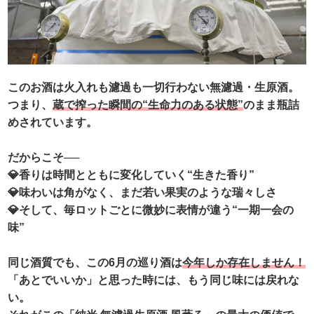
このお酒は火入れも濾過も一切行わない無濾過・生原酒。
つまり、
蔵で搾った瞬間の“生命力のある状態”
のまま瓶詰
めされています。
だからこそ──
💎香りは時間とともに変化していく“生きた香り”
💎味わいは角がなく、まだ若い果実のような瑞々しさ
💎そして、毎ロットごとに微妙に表情が違う“一期一会の
味”
同じ酒質でも、この6月の巡り酒は
今年しか存在しません！
「あとでいいか」と思った時には、もう同じ味には戻れな
い。