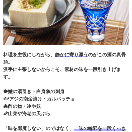
料理を主役にしながら、
静かに寄り添う
のがこの酒の真骨
頂。
派手に主張しないからこそ、素材の味を一段引き上げま
す。
🐡鱧の湯引き・白身魚の刺身
🐟アジの南蛮漬け・カルパッチョ
🐙酢の物・冷や奴
🦐山菜や海老の天ぷら
「味を邪魔しない」のではなく、
「味の輪郭を一段くっき