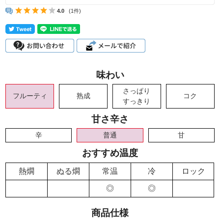
4.0
(1件)
味わい
さっぱり
フルーティ
熟成
コク
すっきり
甘さ辛さ
辛
普通
甘
おすすめ温度
熱燗
ぬる燗
常温
冷
ロック
◎
◎
商品仕様