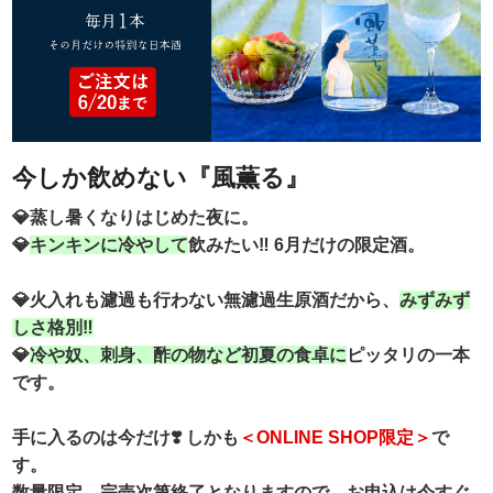
今しか飲めない『風薫る』
💎蒸し暑くなりはじめた夜に。
💎
キンキンに冷やして
飲みたい‼️ 6月だけの限定酒。
💎火入れも濾過も行わない無濾過生原酒だから、
みずみず
しさ格別‼️
💎
冷や奴、刺身、酢の物など初夏の食卓に
ピッタリの一本
です。
手に入るのは今だけ❣️ しかも
＜ONLINE SHOP限定＞
で
す。
数量限定。完売次第終了となりますので、お申込は今すぐ