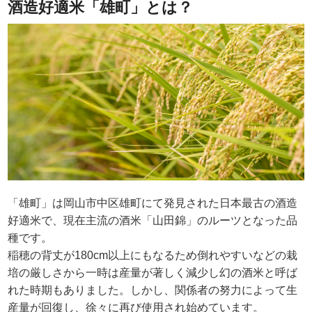
酒造好適米「雄町」とは？
「雄町」は岡山市中区雄町にて発見された日本最古の酒造
好適米で、現在主流の酒米「山田錦」のルーツとなった品
種です。
稲穂の背丈が180cm以上にもなるため倒れやすいなどの栽
培の厳しさから一時は産量が著しく減少し幻の酒米と呼ば
れた時期もありました。しかし、関係者の努力によって生
産量が回復し、徐々に再び使用され始めています。