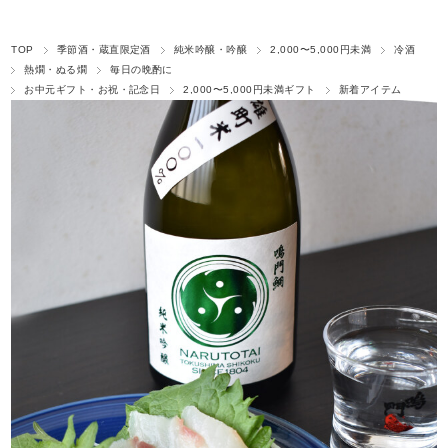
TOP
季節酒・蔵直限定酒
純米吟醸・吟醸
2,000〜5,000円未満
冷酒
熱燗・ぬる燗
毎日の晩酌に
お中元ギフト・お祝・記念日
2,000〜5,000円未満ギフト
新着アイテム