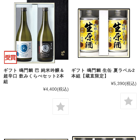
ギフト 鳴門鯛 巴 純米吟醸＆
ギフト 鳴門鯛 生缶 夏ラベル2
超辛口 飲みくらべセット2本
本組【蔵直限定】
組
¥5,390
(税込)
¥4,400
(税込)