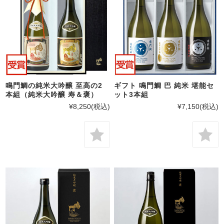
鳴門鯛の純米大吟醸 至高の2
ギフト 鳴門鯛 巴 純米 堪能セ
本組（純米大吟醸 寿＆褒）
ット3本組
¥8,250
(税込)
¥7,150
(税込)