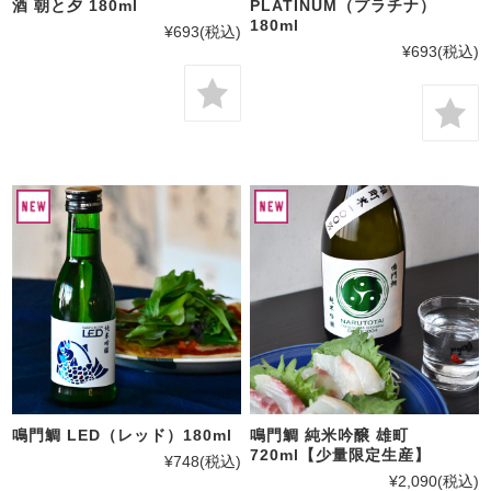
酒 朝と夕 180ml
PLATINUM（プラチナ）
180ml
¥693
(税込)
¥693
(税込)
鳴門鯛 LED（レッド）180ml
鳴門鯛 純米吟醸 雄町
720ml【少量限定生産】
¥748
(税込)
¥2,090
(税込)