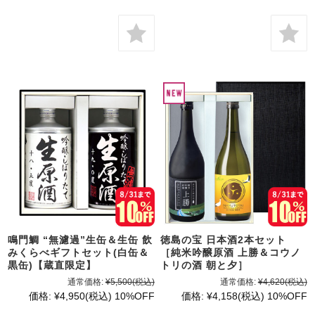
鳴門鯛 “無濾過”生缶＆生缶 飲
徳島の宝 日本酒2本セット
みくらべギフトセット(白缶＆
［純米吟醸原酒 上勝＆コウノ
黒缶)【蔵直限定】
トリの酒 朝と夕］
通常価格:
¥5,500
(税込)
通常価格:
¥4,620
(税込)
価格:
¥4,950
(税込)
10%OFF
価格:
¥4,158
(税込)
10%OFF