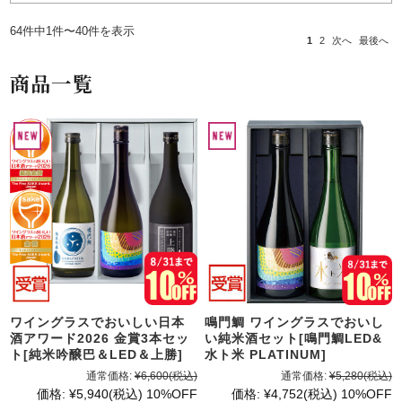
64件中1件〜40件を表示
1
2
次へ
最後へ
商品一覧
ワイングラスでおいしい日本
鳴門鯛 ワイングラスでおいし
酒アワード2026 金賞3本セッ
い純米酒セット[鳴門鯛LED&
ト[純米吟醸巴＆LED＆上勝]
水ト米 PLATINUM]
通常価格:
¥6,600
(税込)
通常価格:
¥5,280
(税込)
価格:
¥5,940
(税込)
10%OFF
価格:
¥4,752
(税込)
10%OFF