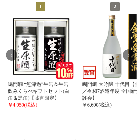
1
2
‹
›
鳴門鯛 “無濾過”生缶＆生缶
鳴門鯛 大吟醸 十代目【
飲みくらべギフトセット(白
／令和7酒造年度 全国新
缶＆黒缶)【蔵直限定】
評会】
￥4,950(税込)
￥6,600(税込)