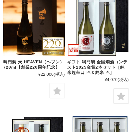
鳴門鯛 天 HEAVEN（ヘブン）
ギフト 鳴門鯛 全国燗酒コンテ
720ml【創業220周年記念】
スト2025金賞2本セット［純
米超辛口 巴＆純米 巴］
¥22,000
(税込)
¥4,070
(税込)